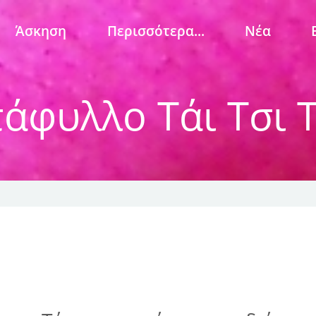
Άσκηση
Περισσότερα...
Νέα
τάφυλλο
Τάι Τσι