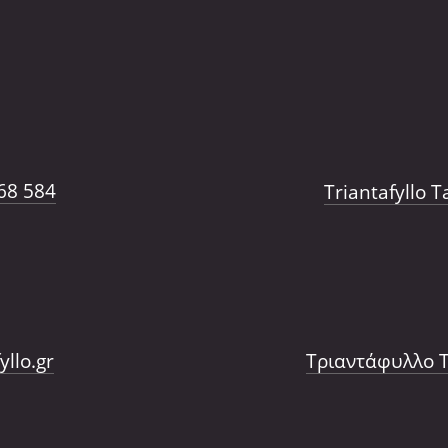
68 584
Triantafyllo 
yllo.gr
Τριαντάφυλλο Τ